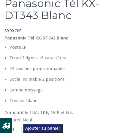
Panasonic Tél KX-
DT343 Blanc
80,00
CHF
Panasonic Tél KX-DT343 Blanc
Poste IP
Ecran 3 lignes 16 caractères
24 touches programmables
Socle inclinable 2 positions
Lampe message
Couleur blanc
Compatible TDA, TDE, NCP et NS.
Appareil Neuf
q
Ajouter au panier