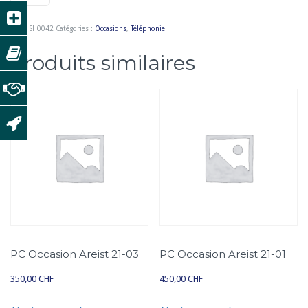
u
a
UGS :
SH0042
Catégories :
Occasions
,
Téléphonie
n
t
Produits similaires
i
t
é
d
e
P
a
n
a
s
o
PC Occasion Areist 21-03
PC Occasion Areist 21-01
n
i
350,00
CHF
450,00
CHF
c