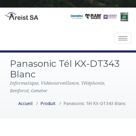
T
o
g
Panasonic Tél KX-DT343
g
l
Blanc
e
Informatique, Vidéosurveillance, Téléphonie,
n
Renforcé, Genetec
a
v
Accueil
/
Produit
/
Panasonic Tél KX-DT343 Blanc
i
g
a
t