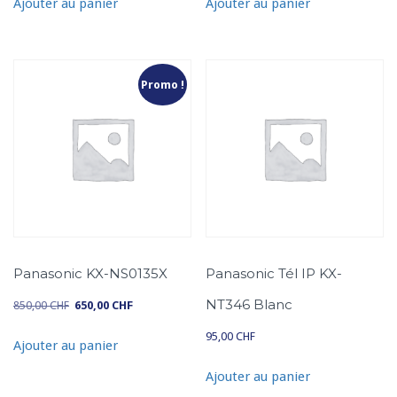
Ajouter au panier
Ajouter au panier
T
é
l
K
Promo !
X
-
D
T
3
4
3
B
l
Panasonic KX-NS0135X
Panasonic Tél IP KX-
a
NT346 Blanc
850,00
CHF
650,00
CHF
n
L
L
95,00
CHF
c
Ajouter au panier
e
e
p
p
Ajouter au panier
r
r