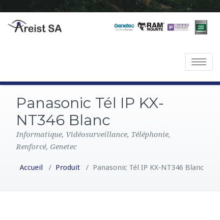
T
o
g
Panasonic Tél IP KX-
g
l
NT346 Blanc
e
Informatique, Vidéosurveillance, Téléphonie,
n
Renforcé, Genetec
a
v
Accueil
/
Produit
/
Panasonic Tél IP KX-NT346 Blanc
i
g
a
t