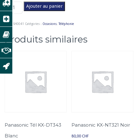
q
Ajouter au panier
u
a
UGS :
SH0041
Catégories :
Occasions
,
Téléphonie
n
t
Produits similaires
i
t
é
d
e
P
a
n
a
s
o
Panasonic Tél KX-DT343
Panasonic KX-NT321 Noir
n
Blanc
i
80,00
CHF