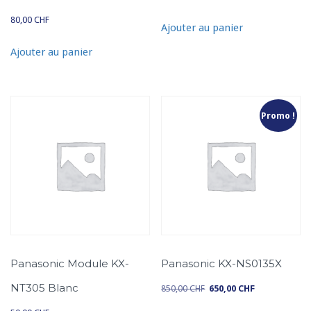
c
80,00
CHF
Ajouter au panier
T
é
Ajouter au panier
l
I
P
K
Promo !
X
-
N
T
3
4
6
B
Panasonic Module KX-
Panasonic KX-NS0135X
l
NT305 Blanc
850,00
CHF
650,00
CHF
a
L
L
n