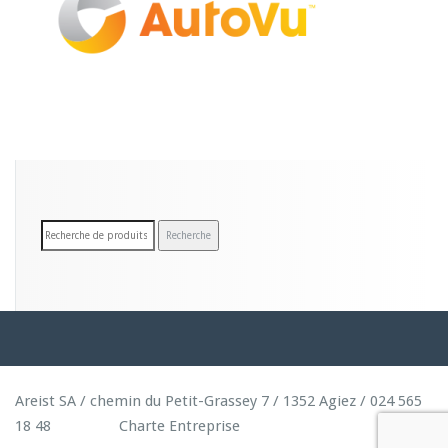
R
Recherche
e
c
h
e
r
c
Areist SA / chemin du Petit-Grassey 7 / 1352 Agiez / 024 565
h
18 48
Charte Entreprise
e