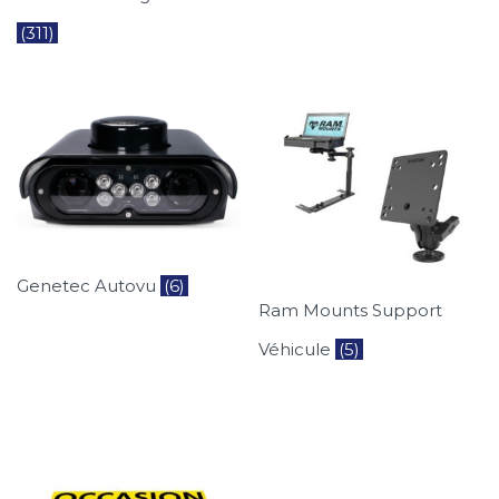
(311)
Genetec Autovu
(6)
Ram Mounts Support
Véhicule
(5)