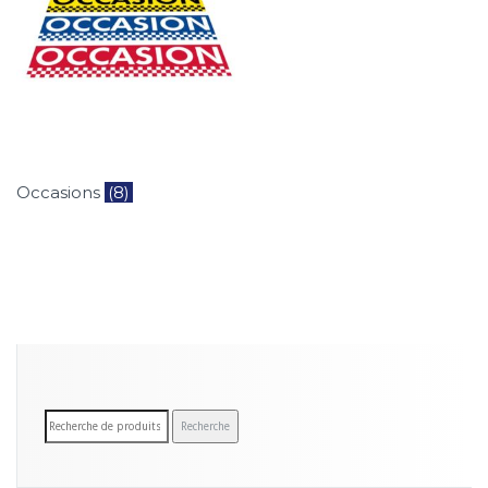
Occasions
(8)
R
Recherche
e
c