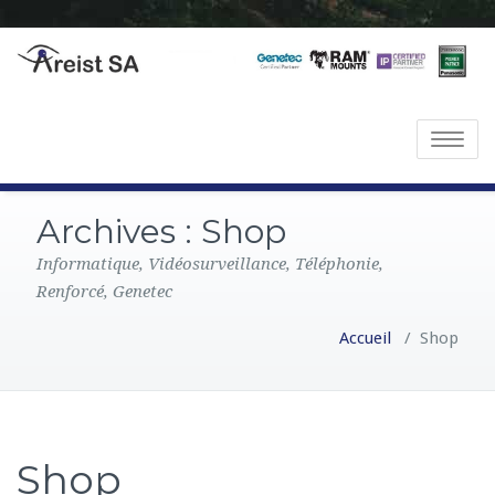
T
o
g
Archives :
Shop
g
l
Informatique, Vidéosurveillance, Téléphonie,
e
Renforcé, Genetec
n
Accueil
/ Shop
a
v
i
g
a
Shop
t