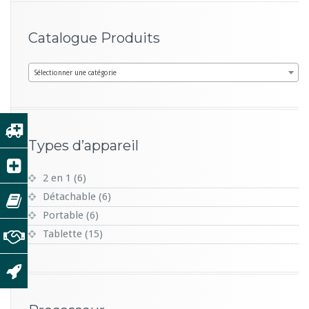
h
e
Catalogue Produits
r
c
Sélectionner une catégorie
h
e
p
o
Types d’appareil
u
r :
2 en 1
(6)
Détachable
(6)
Portable
(6)
Tablette
(15)