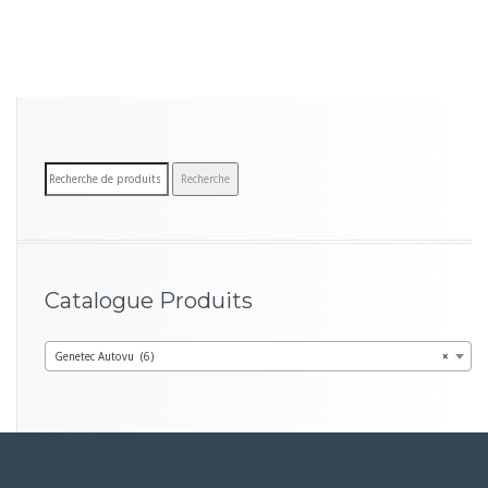
R
Recherche
e
c
h
e
Catalogue Produits
r
c
Genetec Autovu (6)
×
h
e
p
o
u