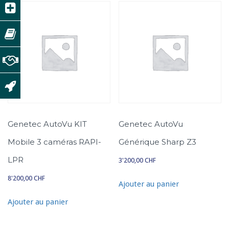
t
é
d
e
G
e
n
e
t
e
Genetec AutoVu KIT
Genetec AutoVu
c
Mobile 3 caméras RAPI-
Générique Sharp Z3
A
u
LPR
3'200,00
CHF
t
8'200,00
CHF
o
Ajouter au panier
V
Ajouter au panier
u
G