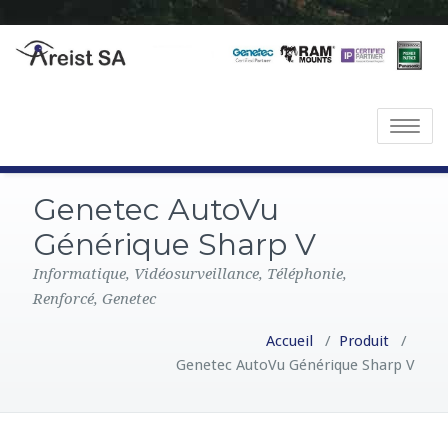
T
o
g
Genetec AutoVu
g
l
Générique Sharp V
e
Informatique, Vidéosurveillance, Téléphonie,
n
Renforcé, Genetec
a
v
Accueil
/
Produit
/
i
Genetec AutoVu Générique Sharp V
g
a
t