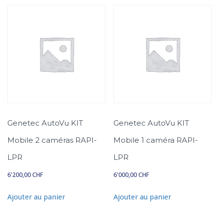
é
n
é
r
i
q
u
e
S
h
Genetec AutoVu KIT
Genetec AutoVu KIT
a
r
Mobile 2 caméras RAPI-
Mobile 1 caméra RAPI-
p
LPR
LPR
V
6'200,00
CHF
6'000,00
CHF
Ajouter au panier
Ajouter au panier