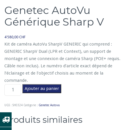
Genetec AutoVu
Générique Sharp V
4'580,00
CHF
Kit de caméra AutoVu SharpV GENERIC qui comprend :
GENERIC SharpV Dual (LPR et Context), un support de
montage et une connexion de caméra Sharp (POE+ requis.
Câble non inclus). Le numéro d’article exact dépend de
l’éclairage et de l’objectif choisis au moment de la
commande.
q
Ajouter au panier
u
a
UGS :
SH0324
Catégorie :
Genetec Autovu
n
t
Produits similaires
i