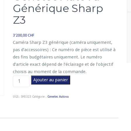
Générique Sharp
Z3
3'200,00
CHF
Caméra Sharp Z3 générique (caméra uniquement,
pas d’accessoires) : Ce numéro de pièce est utilisé à
des fins budgétaires uniquement. Le numéro
d’article exact dépend de l’éclairage et de l’objectif
choisis au moment de la commande.
q
Ajouter au panier
u
a
UGS :
SH0323
Catégorie :
Genetec Autovu
n
t
i
t
é