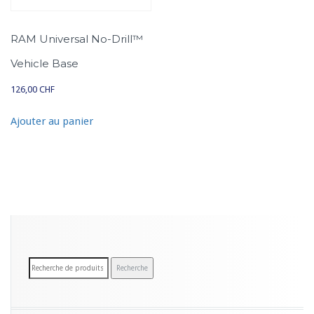
RAM Universal No-Drill™
Vehicle Base
126,00
CHF
Ajouter au panier
R
Recherche
e
c