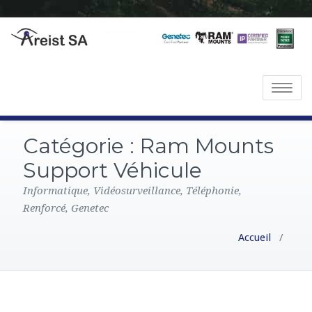
T
o
g
Catégorie :
Ram Mounts
g
l
Support Véhicule
e
Informatique, Vidéosurveillance, Téléphonie,
n
Renforcé, Genetec
a
v
Accueil
/
i
g
a
t