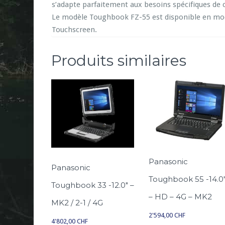
s’adapte parfaitement aux besoins spécifiques de c
Le modèle Toughbook FZ-55 est disponible en modèl
Touchscreen.
Produits similaires
Panasonic
Panasonic
Toughbook 55 -14.0
Toughbook 33 -12.0″ –
– HD – 4G – MK2
MK2 / 2-1 / 4G
2'594,00
CHF
4'802,00
CHF