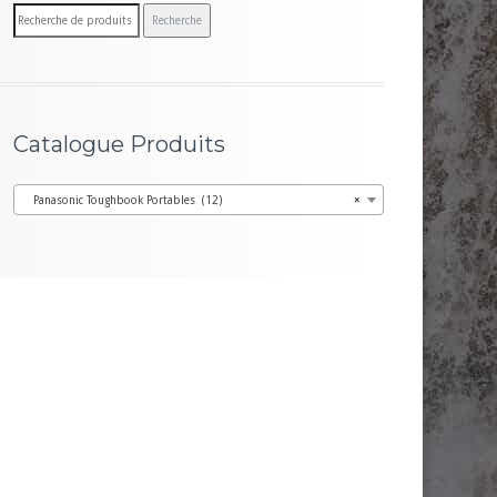
R
Recherche
e
c
h
e
Catalogue Produits
r
c
Panasonic Toughbook Portables (12)
×
h
e
p
o
u
r :