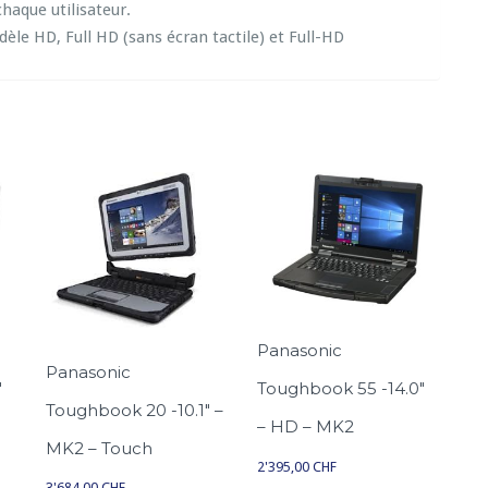
haque utilisateur.
n
e HD, Full HD (sans écran tactile) et Full-HD
i
c
T
o
u
g
h
b
o
o
k
5
Panasonic
5
Panasonic
″
Toughbook 55 -14.0″
-
Toughbook 20 -10.1″ –
1
– HD – MK2
MK2 – Touch
4.
2'395,00
CHF
0″
3'684,00
CHF