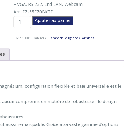
– VGA, RS 232, 2nd LAN, Webcam
Art. FZ-55FZ0BKTD
q
Ajouter au panier
u
a
UGS :
SH0013
Catégorie :
Panasonic Toughbook Portables
n
t
es
i
t
é
d
nésium, configuration flexible et baie universelle est le
e
P
ant aucun compromis en matière de robustesse : le design
a
n
laboussures.
a
ut aussi remarquable. Grâce à sa vaste gamme d’options
s
o