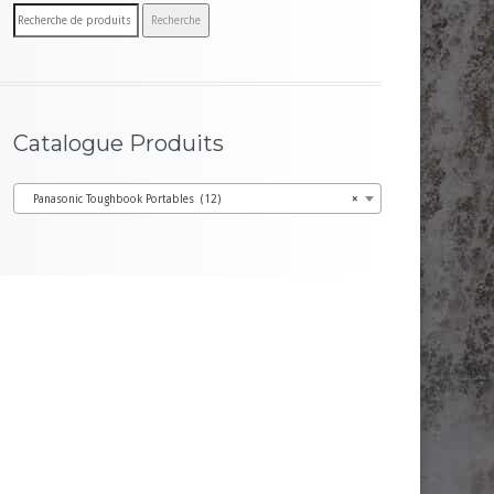
R
Recherche
e
c
h
e
Catalogue Produits
r
c
Panasonic Toughbook Portables (12)
×
h
e
p
o
u
r :