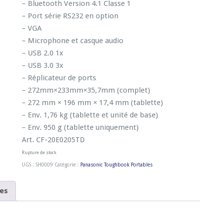
– Bluetooth Version 4.1 Classe 1
– Port série RS232 en option
– VGA
– Microphone et casque audio
– USB 2.0 1x
– USB 3.0 3x
– Réplicateur de ports
– 272mm×233mm×35,7mm (complet)
– 272 mm × 196 mm × 17,4 mm (tablette)
– Env. 1,76 kg (tablette et unité de base)
– Env. 950 g (tablette uniquement)
Art. CF-20E0205TD
Rupture de stock
UGS :
SH0009
Catégorie :
Panasonic Toughbook Portables
es