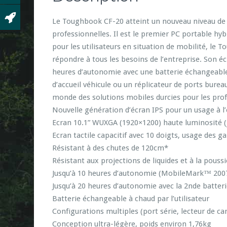
Le Toughbook CF-20 atteint un nouveau niveau de 
professionnelles. Il est le premier PC portable hyb
pour les utilisateurs en situation de mobilité, le 
répondre à tous les besoins de l’entreprise. Son écr
heures d’autonomie avec une batterie échangeable
d’accueil véhicule ou un réplicateur de ports bure
monde des solutions mobiles durcies pour les prof
Nouvelle génération d’écran IPS pour un usage à l’
Ecran 10.1” WUXGA (1920×1200) haute luminosité (
Ecran tactile capacitif avec 10 doigts, usage des g
Résistant à des chutes de 120cm*
Résistant aux projections de liquides et à la poussi
Jusqu’à 10 heures d’autonomie (MobileMark™ 200
Jusqu’à 20 heures d’autonomie avec la 2nde batte
Batterie échangeable à chaud par l’utilisateur
Configurations multiples (port série, lecteur de ca
Conception ultra-légère, poids environ 1,76kg