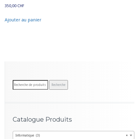
350,00
CHF
Ajouter au panier
R
Recherche
e
c
h
e
Catalogue Produits
r
c
Informatique (3)
×
h