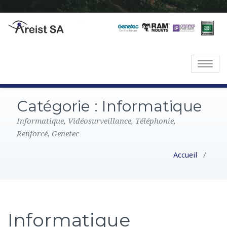
T
o
g
Catégorie :
Informatique
g
l
Informatique, Vidéosurveillance, Téléphonie,
e
Renforcé, Genetec
n
Accueil
/
a
v
i
g
a
Informatique
t